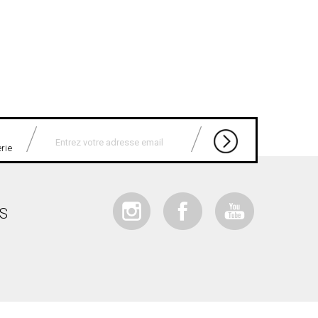
erie
IS