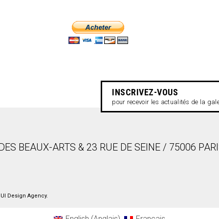
INSCRIVEZ-VOUS
pour recevoir les actualités de la gal
DES BEAUX-ARTS & 23 RUE DE SEINE / 75006 PAR
UI Design Agency
.
English
(
Anglais
)
Français