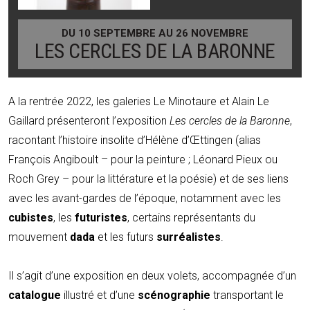
DU 10 SEPTEMBRE AU 26 NOVEMBRE
LES CERCLES DE LA BARONNE
A la rentrée 2022, les galeries Le Minotaure et Alain Le
Gaillard présenteront l’exposition
Les cercles de la Baronne
,
racontant l’histoire insolite d’Hélène d’Œttingen (alias
François Angiboult – pour la peinture ; Léonard Pieux ou
Roch Grey – pour la littérature et la poésie) et de ses liens
avec les avant-gardes de l’époque, notamment avec les
cubistes
, les
futuristes
, certains représentants du
mouvement
dada
et les futurs
surréalistes
.
Il s’agit d’une exposition en deux volets, accompagnée d’un
catalogue
illustré et d’une
scénographie
transportant le