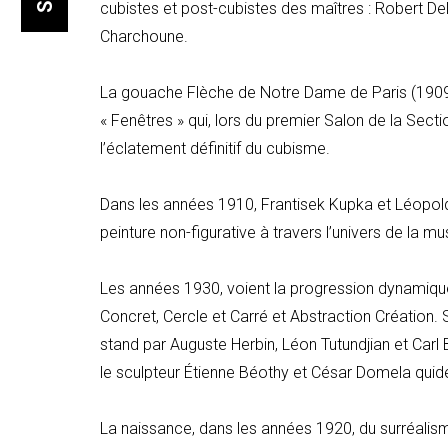
cubistes et post-cubistes des maîtres : Robert D
Charchoune.
La gouache
Flèche de Notre Dame de Paris
(1909
« Fenêtres » qui, lors du premier Salon de la Sect
l’éclatement définitif du cubisme.
Dans les années 1910, Frantisek Kupka et Léopold 
peinture non-figurative à travers l’univers de la mu
Les années 1930, voient la progression dynamique d
Concret, Cercle et Carré et Abstraction Création
stand par Auguste Herbin, Léon Tutundjian et Carl
le sculpteur Étienne Béothy et César Domela quidév
La naissance, dans les années 1920, du surréalis