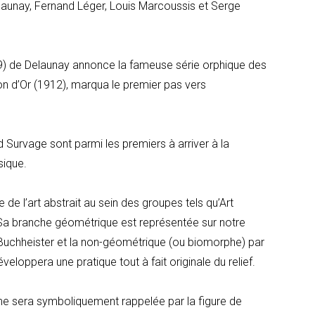
elaunay, Fernand Léger, Louis Marcoussis et Serge
) de Delaunay annonce la fameuse série orphique des
ion d’Or (1912), marqua le premier pas vers
Survage sont parmi les premiers à arriver à la
sique.
e l’art abstrait au sein des groupes tels qu’Art
. Sa branche géométrique est représentée sur notre
 Buchheister et la non-géométrique (ou biomorphe) par
eloppera une pratique tout à fait originale du relief.
me sera symboliquement rappelée par la figure de