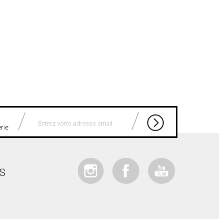
erie
IS