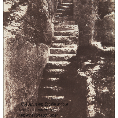
1854
Jérusalem. Escalier antique
taillé dans le roc menant à
l'ancienne Porte du Fumier