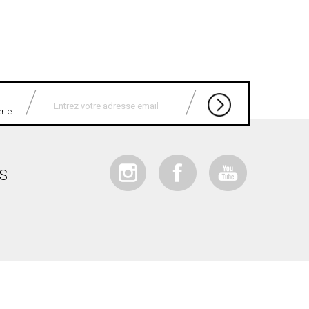
erie
IS